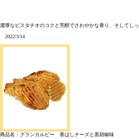
濃厚なピスタチオのコクと芳醇でさわやかな香り、そしてし
2022/3/14
商品名：グランカルビー 香ばしチーズと黒胡椒味