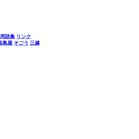
用語集
リンク
高島屋
そごう
三越