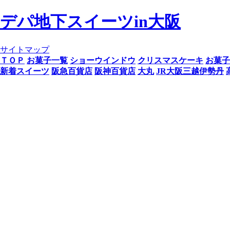
デパ地下スイーツin大阪
サイトマップ
ＴＯＰ
お菓子一覧
ショーウインドウ
クリスマスケーキ
お菓子
新着スイーツ
阪急百貨店
阪神百貨店
大丸
JR大阪三越伊勢丹