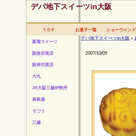
デパ地下スイーツin大阪
ＴＯＰ
お菓子一覧
ショーウインド
デパ地下スイーツin大阪
＞
新着スイーツ
2007/10/09
阪急百貨店
阪神百貨店
大丸
JR大阪三越伊勢丹
高島屋
そごう
三越