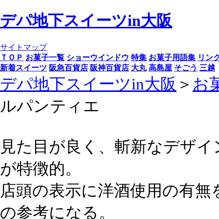
デパ地下スイーツin大阪
サイトマップ
ＴＯＰ
お菓子一覧
ショーウインドウ
特集
お菓子用語集
リン
新着スイーツ
阪急百貨店
阪神百貨店
大丸
高島屋
そごう
三越
デパ地下スイーツin大阪
＞
お
ルパンティエ
見た目が良く、斬新なデザイ
が特徴的。
店頭の表示に洋酒使用の有無
の参考になる。