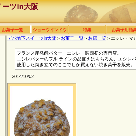
ーツin大阪
お菓子一覧
ショーウインドウ
特集
お菓子用語
デパ地下スイーツin大阪
＞
お菓子一覧
＞
お店一覧
＞エシレ・マル
フランス産発酵バター「エシレ」関西初の専門店。
エシレバターのフル ラインの品揃えはもちろん、エシレ
使用した焼き立てのここでしか買えない焼き菓子を販売。
2014/10/02