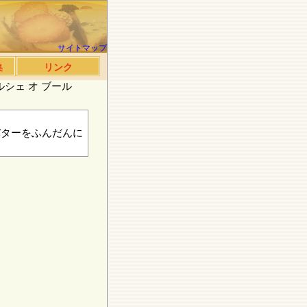
サイトマップ
集
リンク
シェ オ ブール
バターをふんだんに