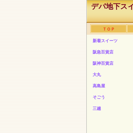
デパ地下スイ
ＴＯＰ
新着スイーツ
阪急百貨店
阪神百貨店
大丸
高島屋
そごう
三越